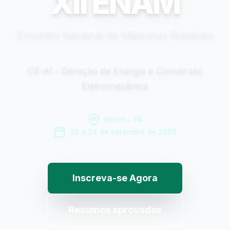
XII ENAM
Encontro Nacional de Máquinas Rotativas
CE-A1 - Geração de Energia e Conversão
Eletromecânica
Belém – PA
22 a 24 de setembro de 2026
Inscreva-se Agora
Resumos aprovados